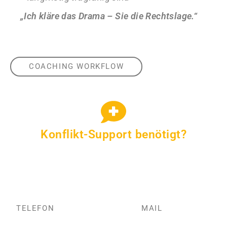
„Ich kläre das Drama – Sie die Rechtslage.“
COACHING WORKFLOW
Konflikt-Support benötigt?
Erfahren Sie, wie ich Mandanten stabilisiere und
Prozesse planbarer mache.
TELEFON
MAIL