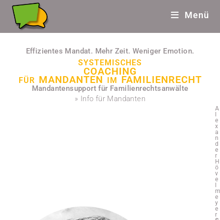
Menü
Effizientes Mandat. Mehr Zeit. Weniger Emotion.
SYSTEMISCHES
COACHING
MANDANTEN
FAMILIENRECHT
FÜR
IM
Mandantensupport für Familienrechtsanwälte
» Info für Mandanten
A
l
e
x
a
n
d
e
r
H
ö
v
e
l
e
y
e
r