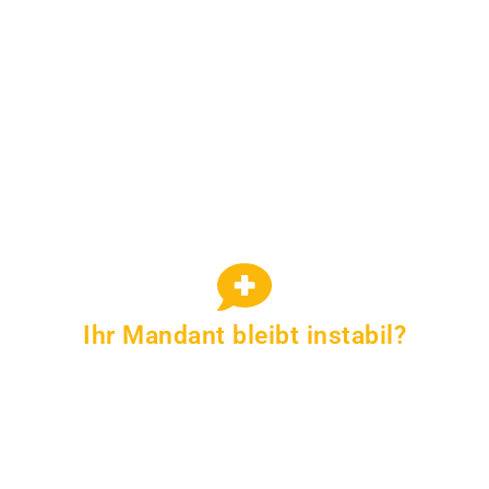
Ihr Mandant bleibt instabil?
Lösen Sie sich aus dem System und verlagern Sie
die emotionale Kommunikation Ihres Mandanten
aus.