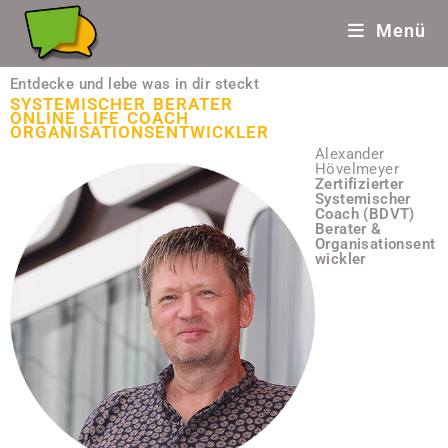
Menü
Entdecke und lebe was in dir steckt
SYSTEMISCHER BERATER
ONLINE LIFE COACH
ORGANISATIONSENTWICKLER
Alexander
Hövelmeyer
Zertifizierter
Systemischer
Coach (BDVT)
Berater &
Organisationsent
wickler