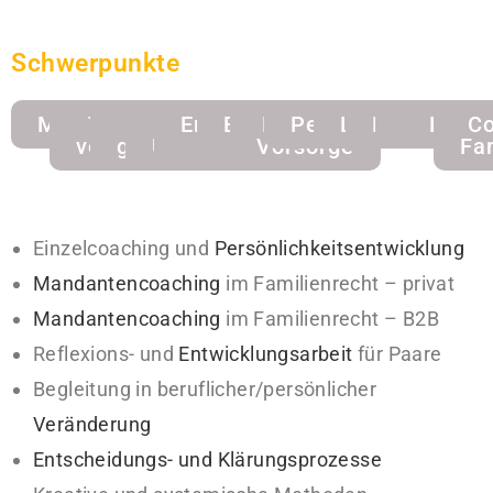
Schwerpunkte
MandantenCoaching
Trennung
Klarheit
Innere
Entscheidungen
Blockaden
Burnout
Persönlichkeitsen
Lebensberatu
Konfliktlö
Paarber
Krise
Co
verarbeiten
gewinnen
Unruhe
treffen
lösen
Vorsorge
Fa
Einzelcoaching und
Persönlichkeitsentwicklung
Mandantencoaching
im Familienrecht – privat
Mandantencoaching
im Familienrecht – B2B
Reflexions- und
Entwicklungsarbeit
für Paare
Begleitung in beruflicher/persönlicher
Veränderung
Entscheidungs- und Klärungsprozesse